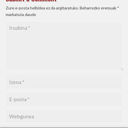
Zure e-posta helbidea ez da argitaratuko.
Beharrezko eremuak
*
markatuta daude