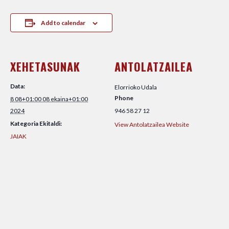
Add to calendar
XEHETASUNAK
ANTOLATZAILEA
Data:
Elorrioko Udala
Phone
8 08+01:00 08 ekaina+01:00
2024
946 58 27 12
Kategoria Ekitaldi:
View Antolatzailea Website
JAIAK