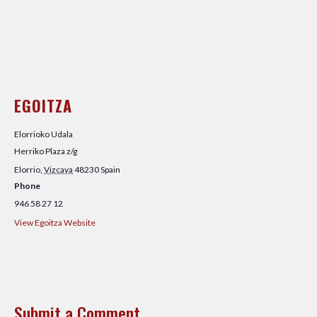
EGOITZA
Elorrioko Udala
Herriko Plaza z/g
Elorrio
,
Vizcaya
48230
Spain
Phone
946 58 27 12
View Egoitza Website
Submit a Comment