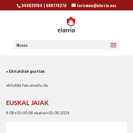
946820164 | 688776270
turismoa@elorrio.eus
Menua
« Ekitaldiak guztiak
ekitaldia hau amaitu da.
EUSKAL JAIAK
8 08+01:00 08 ekaina+01:00 2024