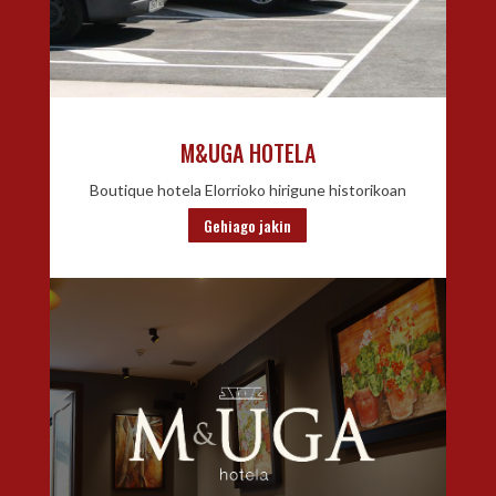
M&UGA HOTELA
Boutique hotela Elorrioko hirigune historikoan
Gehiago jakin