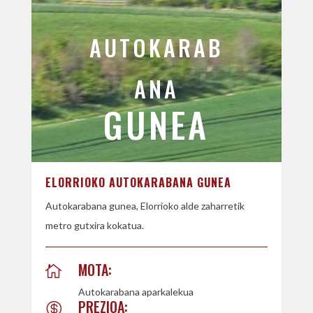
AUTOKARAB
ANA
GUNEA
ELORRIOKO AUTOKARABANA GUNEA
Autokarabana gunea, Elorrioko alde zaharretik
metro gutxira kokatua.
MOTA:

Autokarabana aparkalekua
PREZIOA:
