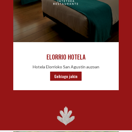
ELORRIO HOTELA
Hotela Elorrioko San Agustin auzoan
Gehiago jakin