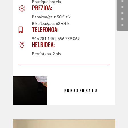
Boutique hotela
PREZIOA:

Banakoa/gau: 50 €-tik
Bikoitza/gau: 62 €-tik
TELEFONOA:

946 781 145 | 656 789 069
HELBIDEA:

Berriotxoa, 2 bis
ERRESERBATU