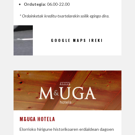
Ordutegia:
06.00-22.00
* Ordainketak kreditu-txartelarekin soilik egingo dira.
GOOGLE MAPS IREKI
M&UGA HOTELA
Elorrioko hirigune historikoaren erdialdean dagoen