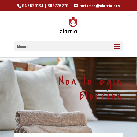
946820164 | 688776270
turismoa@elorrio.eus
Menua
Non lo egin
Elorrion