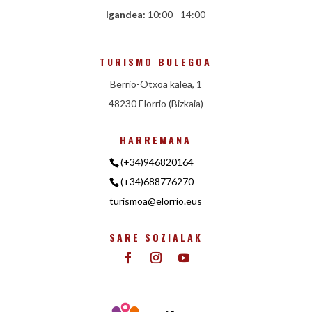
Igandea:
10:00 - 14:00
TURISMO BULEGOA
Berrio-Otxoa kalea, 1
48230 Elorrio (Bizkaia)
HARREMANA
(+34)946820164
(+34)688776270
turismoa@elorrio.eus
SARE SOZIALAK