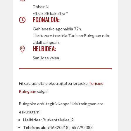
Dohainik
Fitxak 3€ bakoitza *
EGONALDIA:

Gehienezko egonaldia 72h.
Hartu zure txartela Turismo Bulegoan edo
Udaltzaingoan.
HELBIDEA:

San Jose kalea
Fitxak, ura eta eleketrizitatea lortzeko
Turismo
Bulegoan
salgai.
Bulegoko ordutegitik kanpo Udaltzaingoan ere
eskuragarri:
Helbidea:
Buzkantz kalea, 2
Telefonoak:
946820218 | 657792383