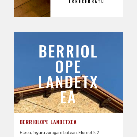
ERRESERBATU
BERRIOL
OPE
LANDETX
EA
BERRIOLOPE LANDETXEA
Etxea, inguru zoragarri batean, Elorriotik 2