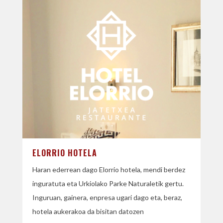
ELORRIO HOTELA
Haran ederrean dago Elorrio hotela, mendi berdez
inguratuta eta Urkiolako
Parke Naturaletik gertu.
Inguruan, gainera, enpresa ugari dago eta, beraz,
hotela aukerakoa
da bisitan datozen