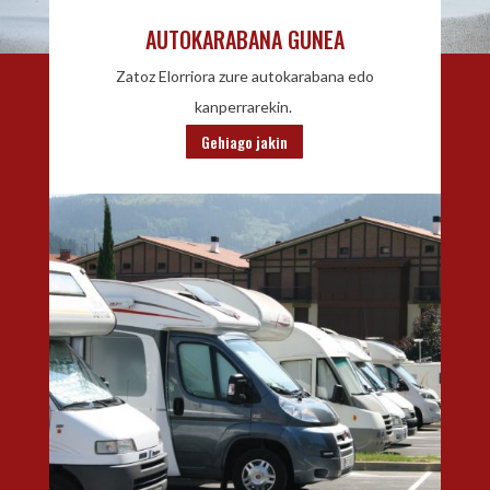
AUTOKARABANA GUNEA
Zatoz Elorriora zure autokarabana edo
kanperrarekin.
Gehiago jakin