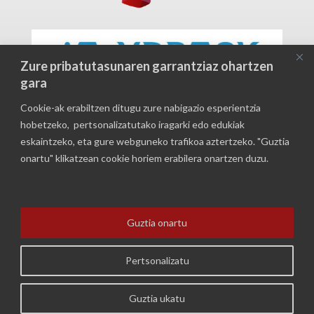
Zure pribatutasunaren garrantziaz ohartzen
gara
Cookie-ak erabiltzen ditugu zure nabigazio esperientzia
hobetzeko, pertsonalizatutako iragarki edo edukiak
eskaintzeko, eta gure webguneko trafikoa aztertzeko. "Guztia
onartu" klikatzean cookie horiem erabilera onartzen duzu.
Guztia onartu
Durangaldeko profesionaletzako formakuntza
Pribatutasun politika
Pertsonalizatu
Guztia ukatu
|
Elorrioko Udala