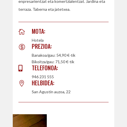
enpresarientzat eta komertzialentzat. Jardina eta
terraza. Taberna eta
jatetxea.
MOTA:

Hotela
PREZIOA:

Banakoa/gau: 54,90 €-tik
Bikoitza/gau: 71,50 €-tik
TELEFONOA:

946 231 555
HELBIDEA:

San Agustin auzoa, 22