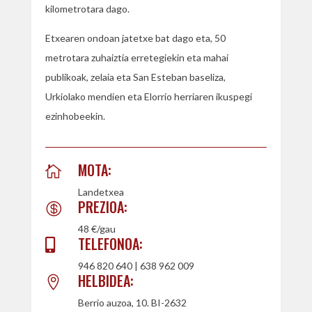
kilometrotara dago.
Etxearen ondoan jatetxe bat dago eta, 50
metrotara zuhaiztia erretegiekin eta mahai
publikoak, zelaia eta San Esteban baseliza,
Urkiolako mendien eta Elorrio herriaren ikuspegi
ezin
hobeekin.
MOTA:

Landetxea
PREZIOA:

48 €/gau
TELEFONOA:

946 820 640 | 638 962 009
HELBIDEA:

Berrio auzoa, 10. BI-2632