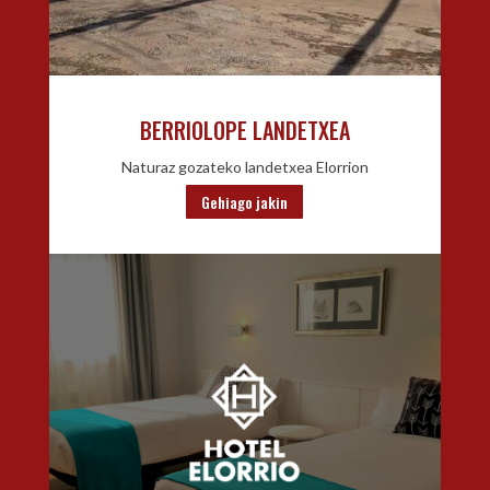
BERRIOLOPE LANDETXEA
Naturaz gozateko landetxea Elorrion
Gehiago jakin