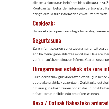
alkatea@elorrio.eus helbidera idatz diezagukezu. Z
Kontuan izan behar den informazio pertsonala bil
ezingo duzula zure informazioa eskatu zen zerbitzue
Cookieak:
Hauek eta jarraipen-teknologia hauei dagokienez no
Segurtasuna:
Zure informazioaren segurtasuna garrantzitsua da g
edo baimenik gabe aldatzea ekiditeko. Hala ere, 
guri transmititzen diguzun informazioaren segurta
Hirugarrenen estekak eta zure in
Gure Zerbitzuak guk kudeatzen ez ditugun beste we
bestelako praktikak zuzentzen, Zerbitzuko esteka
dituzun gune bakoitzaren pribatutasun-politika ber
pribatutasun-politika edo praktiken gainean.
Kexa / Datuak Babesteko ardurad