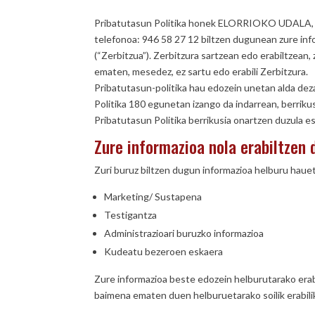
Pribatutasun Politika honek ELORRIOKO UDALA, Herri
telefonoa: 946 58 27 12 biltzen dugunean zure info
(“Zerbitzua”). Zerbitzura sartzean edo erabiltzean,
ematen, mesedez, ez sartu edo erabili Zerbitzura.
Pribatutasun-politika hau edozein unetan alda deza
Politika 180 egunetan izango da indarrean, berrikus
Pribatutasun Politika berrikusia onartzen duzula e
Zure informazioa nola erabiltzen 
Zuri buruz biltzen dugun informazioa helburu hauet
Marketing/ Sustapena
Testigantza
Administrazioari buruzko informazioa
Kudeatu bezeroen eskaera
Zure informazioa beste edozein helburutarako erab
baimena ematen duen helburuetarako soilik erabili