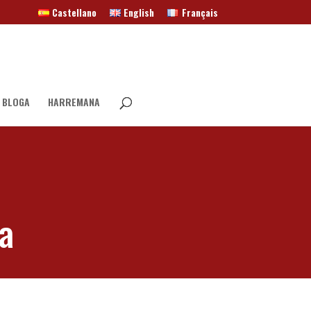
Castellano
English
Français
 BLOGA
HARREMANA
ka