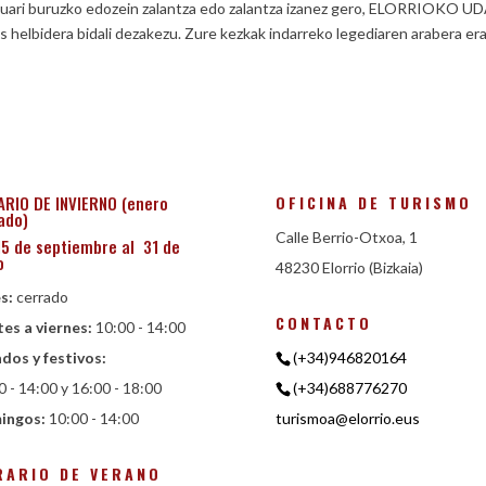
duari buruzko edozein zalantza edo zalantza izanez gero, ELORRIOKO 
us helbidera bidali dezakezu. Zure kezkak indarreko legediaren arabera e
OFICINA DE TURISMO
RIO DE INVIERNO (enero
ado)
Calle Berrio-Otxoa, 1
15 de septiembre al 31 de
o
48230 Elorrio (Bizkaia)
s:
cerrado
CONTACTO
es a viernes:
10:00 - 14:00
dos y festivos:
(+34)946820164
0 - 14:00 y 16:00 - 18:00
(+34)688776270
ingos:
10:00 - 14:00
turismoa@elorrio.eus
RARIO DE VERANO