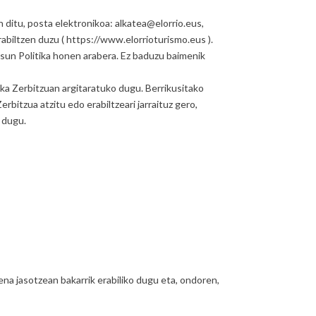
 ditu, posta elektronikoa: alkatea@elorrio.eus,
rabiltzen duzu ( https://www.elorrioturismo.eus ).
tasun Politika honen arabera. Ez baduzu baimenik
ika Zerbitzuan argitaratuko dugu. Berrikusitako
rbitzua atzitu edo erabiltzeari jarraituz gero,
 dugu.
na jasotzean bakarrik erabiliko dugu eta, ondoren,