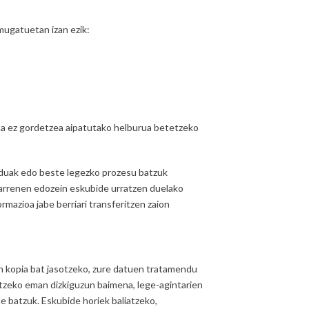
mugatuetan izan ezik:
eta ez gordetzea aipatutako helburua betetzeko
induak edo beste legezko prozesu batzuk
ugarrenen edozein eskubide urratzen duelako
mazioa jabe berriari transferitzen zaion
n kopia bat jasotzeko, zure datuen tratamendu
atzeko eman dizkiguzun baimena, lege-agintarien
e batzuk. Eskubide horiek baliatzeko,