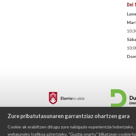
Del 
Lune
Mart
10:3
Sába
10:0
Dom
Zure pribatutasunaren garrantziaz ohartzen gara
Cookie-ak erabiltzen ditugu zure nabigazio esperientzia hobetzeko, 
Durangaldeko profesionaletzako formakuntza
webguneko trafikoa aztertzeko. "Guztia onartu" klikatzean cookie ho