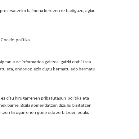
 prozesatzeko baimena kentzen ez badiguzu, agian
 Cookie-politika.
pean zure informazioa galtzea, gaizki erabiltzea
matu eta, ondorioz, ezin dugu bermatu edo bermatu
z ditu hirugarrenen pribatutasun-politika eta
nek barne. Biziki gomendatzen dizugu bisitatzen
hartzen hirugarrenen gune edo zerbitzuen eduki,