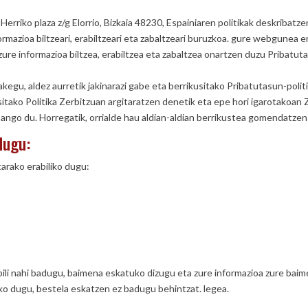
ko plaza z/g Elorrio, Bizkaia 48230, Espainiaren politikak deskribatzen
rmazioa biltzeari, erabiltzeari eta zabaltzeari buruzkoa. gure webgunea e
 zure informazioa biltzea, erabiltzea eta zabaltzea onartzen duzu Pribatu
kegu, aldez aurretik jakinarazi gabe eta berrikusitako Pribatutasun-polit
itako Politika Zerbitzuan argitaratzen denetik eta epe hori igarotakoan Ze
sango du. Horregatik, orrialde hau aldian-aldian berrikustea gomendatzen
dugu:
arako erabiliko dugu:
ili nahi badugu, baimena eskatuko dizugu eta zure informazioa zure baime
ko dugu, bestela eskatzen ez badugu behintzat. legea.