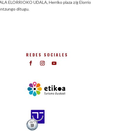
UDALA ELORRIOKO UDALA, Herriko plaza z/g Elorrio
rantzungo ditugu.
REDES SOCIALES