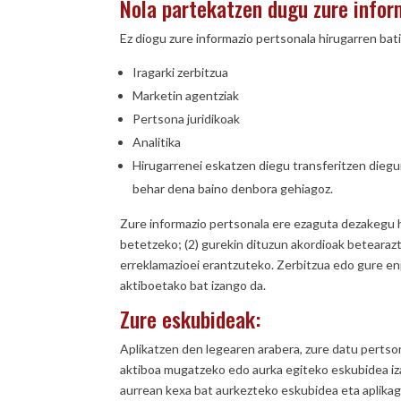
Nola partekatzen dugu zure infor
Ez diogu zure informazio pertsonala hirugarren ba
Iragarki zerbitzua
Marketin agentziak
Pertsona juridikoak
Analitika
Hirugarrenei eskatzen diegu transferitzen diegu
behar dena baino denbora gehiagoz.
Zure informazio pertsonala ere ezaguta dezakegu h
betetzeko; (2) gurekin dituzun akordioak betearazt
erreklamazioei erantzuteko. Zerbitzua edo gure enp
aktiboetako bat izango da.
Zure eskubideak:
Aplikatzen den legearen arabera, zure datu perts
aktiboa mugatzeko edo aurka egiteko eskubidea iz
aurrean kexa bat aurkezteko eskubidea eta aplikaga