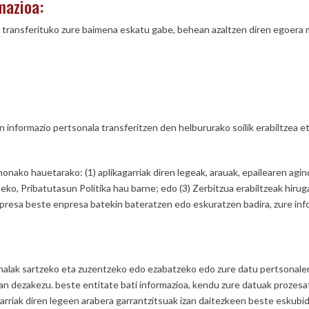
mazioa:
ti transferituko zure baimena eskatu gabe, behean azaltzen diren egoera 
n informazio pertsonala transferitzen den helbururako soilik erabiltzea 
onako hauetarako: (1) aplikagarriak diren legeak, arauak, epailearen ag
eko, Pribatutasun Politika hau barne; edo (3) Zerbitzua erabiltzeak hir
resa beste enpresa batekin bateratzen edo eskuratzen badira, zure infor
onalak sartzeko eta zuzentzeko edo ezabatzeko edo zure datu pertsonale
an dezakezu. beste entitate bati informazioa, kendu zure datuak prozes
rriak diren legeen arabera garrantzitsuak izan daitezkeen beste eskubid