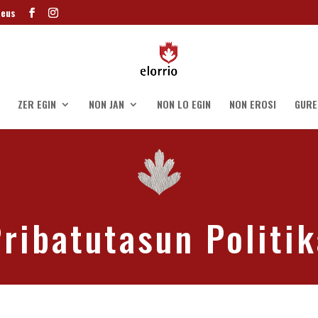
.eus
ZER EGIN
NON JAN
NON LO EGIN
NON EROSI
GURE
ribatutasun Politi