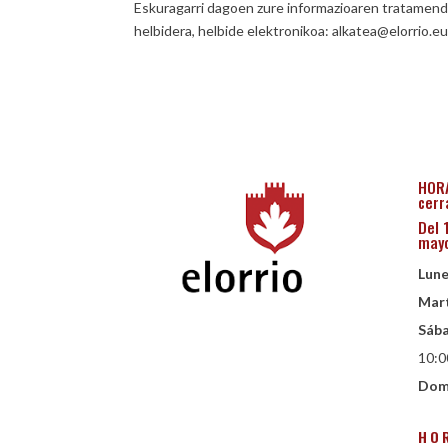
Eskuragarri dagoen zure informazioaren tratamen
helbidera, helbide elektronikoa: alkatea@elorrio.e
HORA
cerr
Del 
may
Lune
Mart
Sába
10:0
Dom
HO