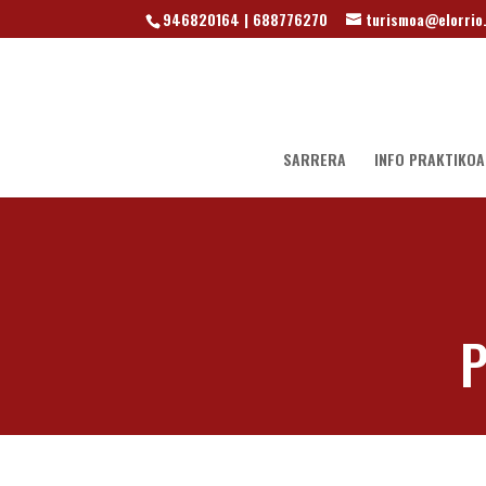
946820164 | 688776270
turismoa@elorrio
SARRERA
INFO PRAKTIKOA
P