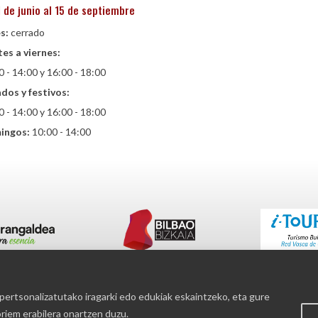
1 de junio al 15 de septiembre
s:
cerrado
es a viernes:
0 - 14:00 y 16:00 - 18:00
dos y festivos:
0 - 14:00 y 16:00 - 18:00
ingos:
10:00 - 14:00
pertsonalizatutako iragarki edo edukiak eskaintzeko, eta gure
Pribatutasun politika
riem erabilera onartzen duzu.