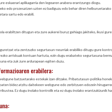
ure eskaerari aplikagarria den legearen arabera erantzungo diogu.
tzeko edo prozesatzen uzten ez badiguzu edo behar diren helburuetarako
tara sartu edo erabili.
la erabiltzen ditugun eta zure aukerei buruz gehiago jakiteko, ikusi gure
uretzat eta zentzuzko segurtasun-neurriak erabiliko ditugu gure kontrol
berezko arriskuak kontuan hartuta, ezin dugu erabateko segurtasuna ber
suna eta zuk zure ardurapean egiten duzu.
formazioaren erabilera:
bgune batzuetarako estekak izan ditzake. Pribatutasun-politika honek e
 baten bidez atzitu daitekeen webgune edo zerbitzuen edozein hirugarre
rikustea. Ez dugu inolako kontrolik eta ez dugu inolako erantzukizunik 
una: