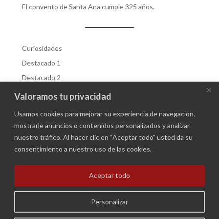
El convento de Santa Ana cumple 325 años.
Curiosidades
Destacado 1
Destacado 2
Destacados
Valoramos tu privacidad
Fiestas
Usamos cookies para mejorar su experiencia de navegación,
Historia
mostrarle anuncios o contenidos personalizados y analizar
nuestro tráfico. Al hacer clic en “Aceptar todo” usted da su
consentimiento a nuestro uso de las cookies.
Política de Privacidad
Aceptar todo
Formación para profesionales de Durangaldea
Personalizar