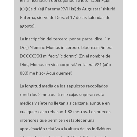
En la inscripción del segundo se lee: “Obiit F(a)m¯
(u)l(u)s d¯ (e)i Paterna XVII k(l)ds Augustas” (Murió
Paterna, siervo de Dios, el 17 de las kalendas de
agosto).
La inscripción del tercero, por su parte, dice: “In
De(i) Niomine Momus in corpore bibentem /in era
DCCCCXXI mi fecit/ ic dormit” (En el nombre de
Dios, Momus en vida corporal/ en la era 921 (año
883) me hizo/ Aquí duerme”.
La longitud media de los sepulcros recopilados
ronda los 2 metros: trece cajas superan esta
medida y siete no llegan a alcanzarla, aunque en
cualquier caso rebasan 1,83 metros. Los huecos
interiores que permiten establecer una
aproximación relativa a la altura de los individuos