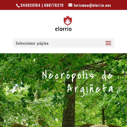
946820164 | 688776270
turismoa@elorrio.eus
Seleccionar página
Necrópolis de
Argiñeta