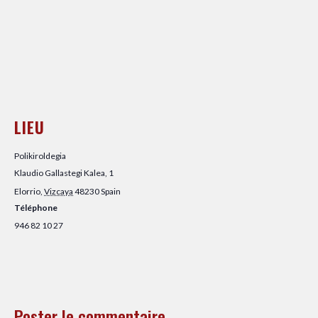
LIEU
Polikiroldegia
Klaudio Gallastegi Kalea, 1
Elorrio
,
Vizcaya
48230
Spain
Téléphone
946 82 10 27
Poster le commentaire