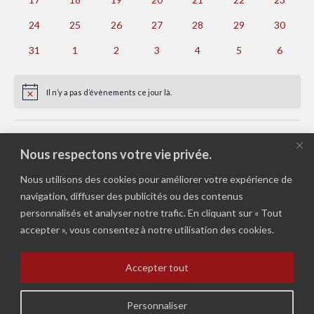
vues
évènements
évènements
évènements
évènements
évènements
évènements
évèneme
0
0
0
0
0
0
0
24
25
26
27
28
29
30
Évèn
évènements
évènements
évènements
évènements
évènements
évènements
évèneme
0
0
0
0
0
0
0
31
1
2
3
4
5
6
évènements
évènements
évènements
évènements
évènements
évènements
évènem
Il n’y a pas d’évènements ce jour là.
Notice
Juil
Ce mois-ci
Sep
Nous respectons votre vie privée.
Nous utilisons des cookies pour améliorer votre expérience de
S’abonner au calendrier
navigation, diffuser des publicités ou des contenus
personnalisés et analyser notre trafic. En cliquant sur « Tout
accepter », vous consentez à notre utilisation des cookies.
Accepter tout
Politique de Confidencialité
Personnaliser