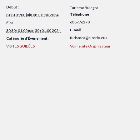
Début :
Turismo Bulegoa
Téléphone
8 08+01:00 juin 08+01:00 2024
688776270
Fin :
E-mail
30 30+01:00 juin 30+01:00 2024
turismoa@elorrio.eus
Catégorie d’Évènement:
VISITES GUIDÉES
Voir le site Organisateur