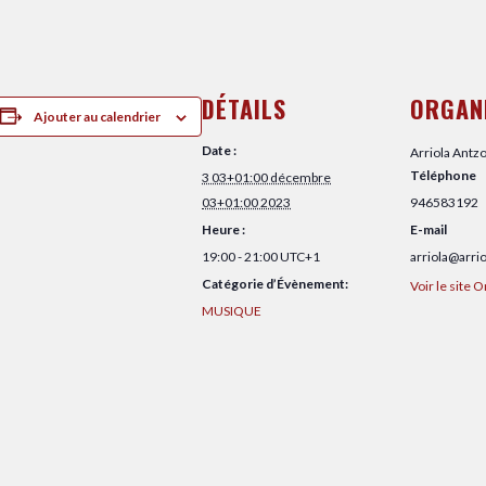
DÉTAILS
ORGAN
Ajouter au calendrier
Date :
Arriola Antzo
Téléphone
3 03+01:00 décembre
03+01:00 2023
946583192
Heure :
E-mail
19:00 - 21:00
UTC+1
arriola@arri
Catégorie d’Évènement:
Voir le site 
MUSIQUE