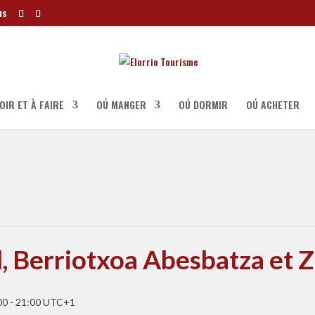
us
OIR ET À FAIRE
OÚ MANGER
OÚ DORMIR
OÚ ACHETER
, Berriotxoa Abesbatza et Z
00
-
21:00
UTC+1