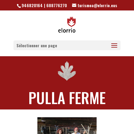
946820164 | 688776270
turismoa@elorrio.eus
Sélectionner une page
PULLA FERME