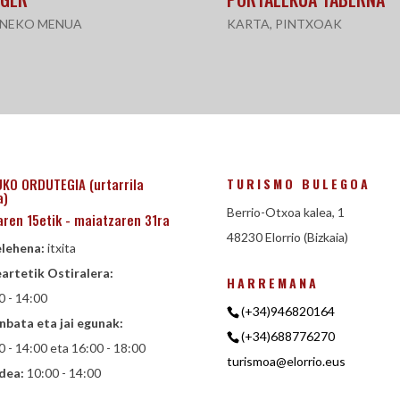
NEKO MENUA
KARTA
,
PINTXOAK
TURISMO BULEGOA
KO ORDUTEGIA (urtarrila
a)
Berrio-Otxoa kalea, 1
laren 15etik - maiatzaren 31ra
48230 Elorrio (Bizkaia)
lehena:
itxita
artetik Ostiralera:
HARREMANA
0 - 14:00
(+34)946820164
nbata eta jai egunak:
(+34)688776270
0 - 14:00 eta 16:00 - 18:00
turismoa@elorrio.eus
dea:
10:00 - 14:00