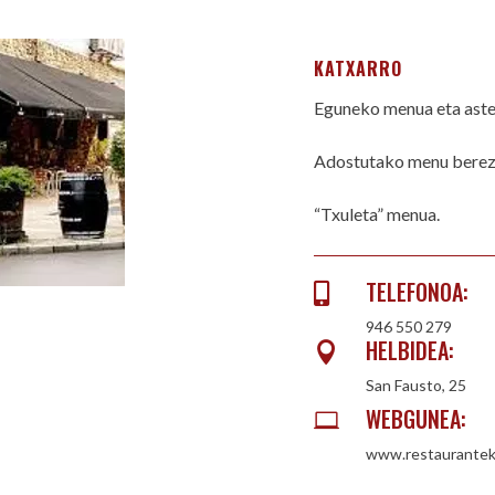
KATXARRO
Eguneko menua eta ast
Adostutako menu berez
“Txuleta” menua.
TELEFONOA:

946 550 279
HELBIDEA:

San Fausto, 25
WEBGUNEA:

www.restaurantek