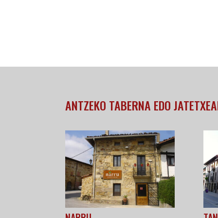
ANTZEKO TABERNA EDO JATETXEA
NARRU
TA