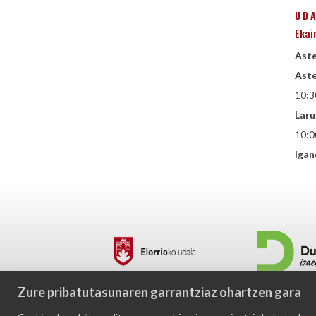
UD
Ekai
Aste
Aste
10:3
Laru
10:0
Igan
Zure pribatutasunaren garrantziaz ohartzen gara