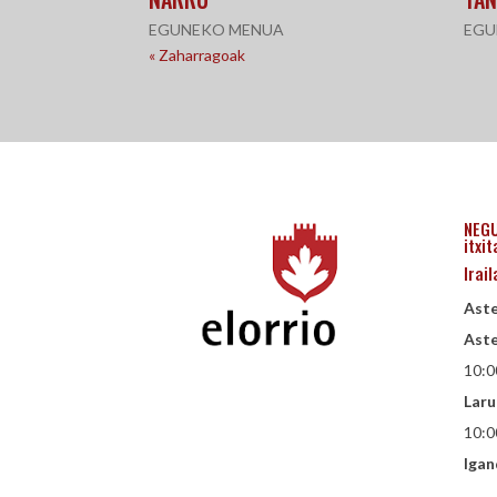
EGUNEKO MENUA
EGU
« Zaharragoak
NEGU
itxit
Irai
Aste
Aste
10:0
Laru
10:0
Igan