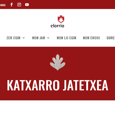
.eus
ZER EGIN
NON JAN
NON LO EGIN
NON EROSI
GURE
KATXARRO JATETXEA