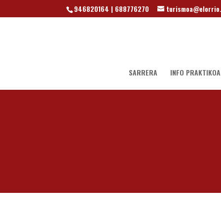
946820164 | 688776270
turismoa@elorrio
SARRERA
INFO PRAKTIKOA