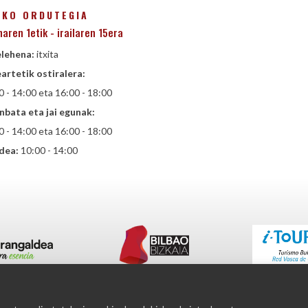
AKO ORDUTEGIA
naren 1etik - irailaren 15era
lehena:
itxita
artetik ostiralera:
0 - 14:00 eta 16:00 - 18:00
nbata eta jai egunak:
0 - 14:00 eta 16:00 - 18:00
dea:
10:00 - 14:00